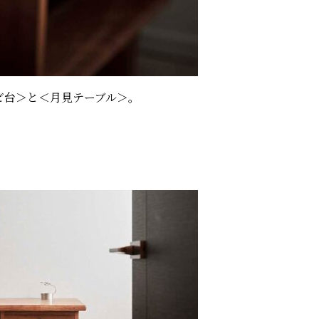
ビ台＞と＜月見テーブル＞。