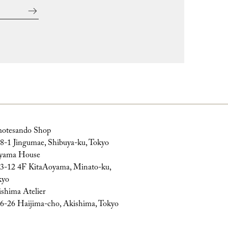
otesando Shop
8-1 Jingumae, Shibuya-ku, Tokyo
yama House
3-12 4F KitaAoyama, Minato-ku,
kyo
shima Atelier
6-26 Haijima-cho, Akishima, Tokyo