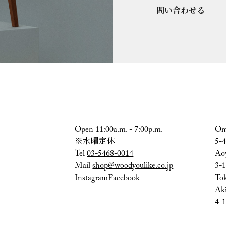
問い合わせる
Open 11:00a.m. - 7:00p.m.
Om
※水曜定休
5-4
Tel
03-5468-0014
Ao
Mail
shop@woodyoulike.co.jp
3-1
Instagram
Facebook
To
Aki
4-1