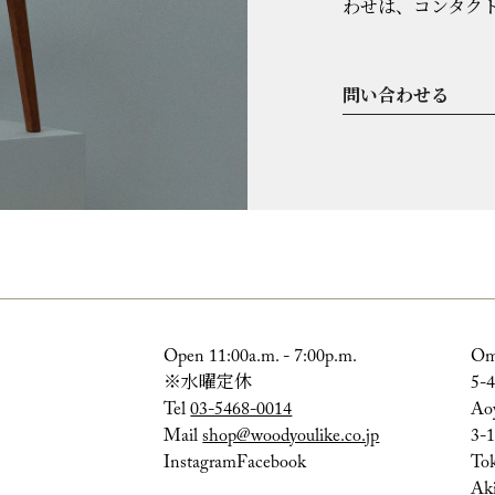
わせは、コンタク
問い合わせる
Open 11:00a.m. - 7:00p.m.
Om
※水曜定休
5-4
Tel
03-5468-0014
Ao
Mail
shop@woodyoulike.co.jp
3-1
Instagram
Facebook
To
Aki