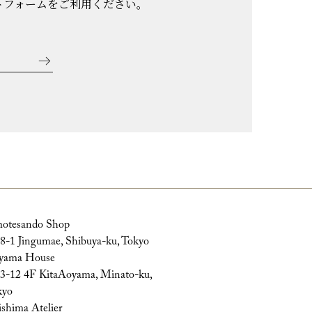
トフォームをご利用ください。
otesando Shop
8-1 Jingumae, Shibuya-ku, Tokyo
yama House
3-12 4F KitaAoyama, Minato-ku,
kyo
shima Atelier