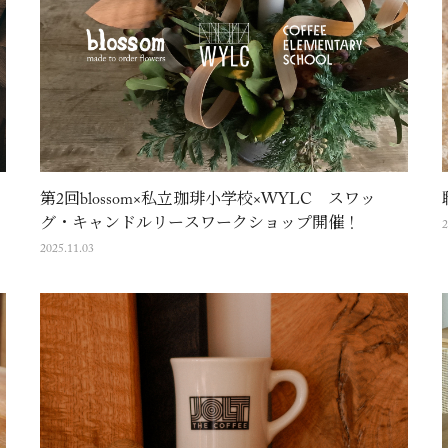
第2回blossom×私立珈琲小学校×WYLC スワッ
グ・キャンドルリースワークショップ開催！
2
2025.11.03