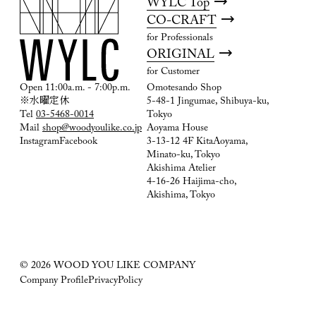
WYLC Top
CO-CRAFT
for Professionals
ORIGINAL
for Customer
Open 11:00a.m. - 7:00p.m.
Omotesando Shop
※水曜定休
5-48-1 Jingumae, Shibuya-ku,
Tel
03-5468-0014
Tokyo
Mail
shop@woodyoulike.co.jp
Aoyama House
Instagram
Facebook
3-13-12 4F KitaAoyama,
Minato-ku, Tokyo
Akishima Atelier
4-16-26 Haijima-cho,
Akishima, Tokyo
© 2026 WOOD YOU LIKE COMPANY
Company Profile
PrivacyPolicy