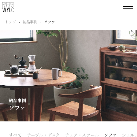
トップ
納品事例
ソファ
納品事例
ソファ
すべて
テーブル・デスク
チェア・スツール
ソファ
シェル